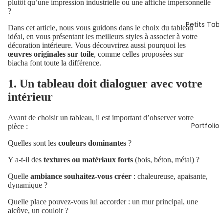
plutôt qu’une impression industrielle ou une affiche impersonnelle
?
Petits Ta
Dans cet article, nous vous guidons dans le choix du tableau
idéal, en vous présentant les meilleurs styles à associer à votre
décoration intérieure. Vous découvrirez aussi pourquoi les
œuvres originales sur toile
, comme celles proposées sur
biacha font toute la différence.
1. Un tableau doit dialoguer avec votre
intérieur
Avant de choisir un tableau, il est important d’observer votre
Portfoli
pièce :
Quelles sont les
couleurs dominantes
?
Y a-t-il des
textures ou matériaux forts
(bois, béton, métal) ?
Quelle
ambiance souhaitez-vous créer
: chaleureuse, apaisante,
dynamique ?
Quelle place pouvez-vous lui accorder : un mur principal, une
alcôve, un couloir ?